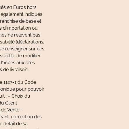
qués en Euros hors
t également indiqués
ranchise de base et
s d’importation ou
mmes ne relèvent pas
abilité (déclarations,
 se renseigner sur ces
sibilité de modifier
l’accès aux sites
 de livraison.
le 1127-1 du Code
ctronique pour pouvoir
it ; – Choix du
du Client
s de Vente –
éant, correction des
e détail de sa