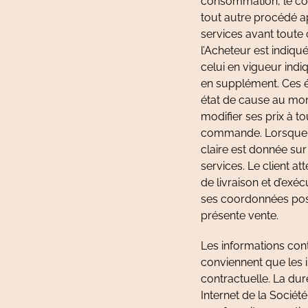
consommation, le con
tout autre procédé ap
services avant toute 
l’Acheteur est indiqu
celui en vigueur indi
en supplément. Ces év
état de cause au mom
modifier ses prix à t
commande. Lorsque l
claire est donnée sur
services. Le client at
de livraison et d’exéc
ses coordonnées posta
présente vente.
Les informations cont
conviennent que les i
contractuelle. La duré
Internet de la Sociét