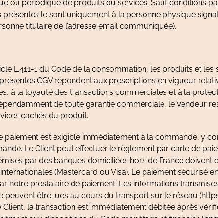
ue ou périodique de produits ou services. Sauf conditions part
s présentes le sont uniquement à la personne physique signat
onne titulaire de l’adresse email communiquée).
cle L.411-1 du Code de la consommation, les produits et les se
présentes CGV répondent aux prescriptions en vigueur relative
s, à la loyauté des transactions commerciales et à la protec
pendamment de toute garantie commerciale, le Vendeur res
 vices cachés du produit.
 paiement est exigible immédiatement à la commande, y co
nde. Le Client peut effectuer le règlement par carte de pa
 émises par des banques domiciliées hors de France doivent o
internationales (Mastercard ou Visa). Le paiement sécurisé en
par notre prestataire de paiement. Les informations transmises
 ne peuvent être lues au cours du transport sur le réseau (https
 Client, la transaction est immédiatement débitée après vérif