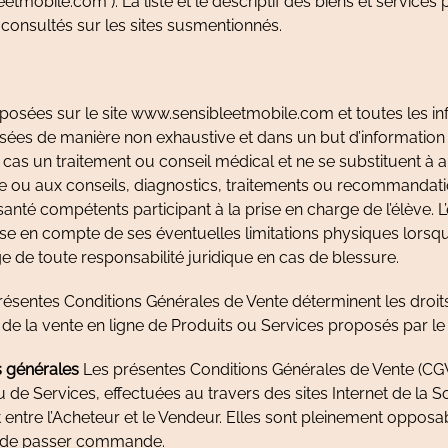
etmobile.com ). La liste et le descriptif des biens et services
consultés sur les sites susmentionnés.
posées sur le site www.sensibleetmobile.com et toutes les inf
usées de manière non exhaustive et dans un but d’information 
cas un traitement ou conseil médical et ne se substituent à a
e ou aux conseils, diagnostics, traitements ou recommandatio
santé compétents participant à la prise en charge de l’élève. L
se en compte de ses éventuelles limitations physiques lorsqu’
e de toute responsabilité juridique en cas de blessure.
ésentes Conditions Générales de Vente déterminent les droits
 de la vente en ligne de Produits ou Services proposés par le
ns générales
Les présentes Conditions Générales de Vente (CGV
 de Services, effectuées au travers des sites Internet de la So
 entre l’Acheteur et le Vendeur. Elles sont pleinement opposab
t de passer commande.