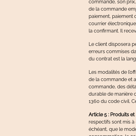
commande, son prix, 
de la commande empor
paiement, paiement d
courrier électroniq
la confirmant. Il rec
Le client disposera p
erreurs commises dan
du contrat est la lan
Les modalités de l’of
de la commande et ar
commande, des détail
durable de manière co
1360 du code civil. C
Article 5 : Produits et
respectifs sont mis à 
échéant, que le mode 