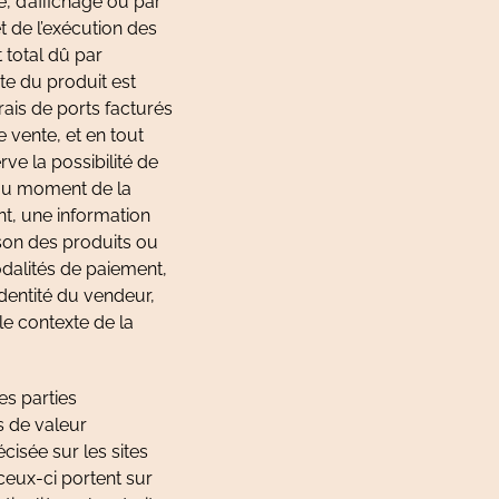
 d’affichage ou par
t de l’exécution des
 total dû par
te du produit est
rais de ports facturés
 vente, et en tout
e la possibilité de
é au moment de la
t, une information
ison des produits ou
modalités de paiement,
’identité du vendeur,
le contexte de la
es parties
s de valeur
écisée sur les sites
ceux-ci portent sur