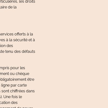
iculières, les droits
aire de la
rvices offerts à la
s à la sécurité et à
tion des
te tenu des défauts
mpris pour les
iement ou chèque
bligatoirement être
 ligne par carte
 sont chiffrées dans
). Une fois le
ication des