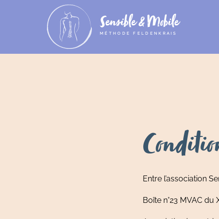
IVAN
Sensible & Mobile
MÉTHODE FELDENKRAIS
Ressources
FELDENKRAIS
?
JOURNAL
DU
COLLECTIF
Conditio
MON
PAGE
COMPTE
D'ACCUEIL
Entre l’association S
Nous
contacter
Boîte n°23 MVAC du 