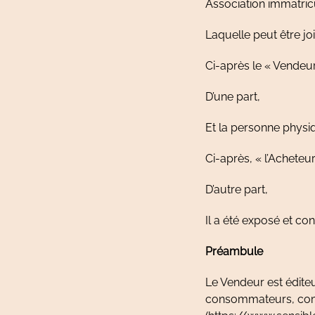
Crédits
Association immatri
Cookies
Laquelle peut être jo
Mentions
Ci-après le « Vendeur
légales
Politique
D’une part,
de
confidentialité
Et la personne physiq
Ci-après, « l’Acheteur
D’autre part,
Il a été exposé et con
Préambule
Le Vendeur est édite
consommateurs, comme