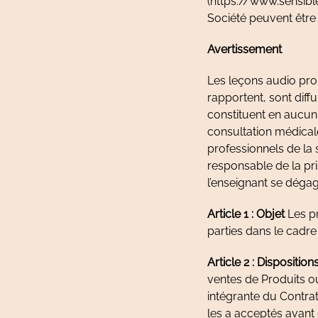
(https://www.sensible
Société peuvent être 
Avertissement
Les leçons audio pro
rapportent, sont diff
constituent en aucun 
consultation médical
professionnels de la 
responsable de la pri
l’enseignant se dégag
Article 1 : Objet
Les pr
parties dans le cadre
Article 2 : Dispositio
ventes de Produits ou
intégrante du Contrat
les a acceptés avan