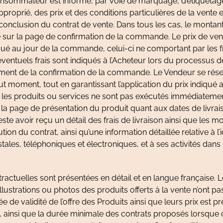
sommateur est informé, par voie de marquage, d’étiquetage,
proprié, des prix et des conditions particulières de la vente e
conclusion du contrat de vente. Dans tous les cas, le montant
é sur la page de confirmation de la commande. Le prix de ven
qué au jour de la commande, celui-ci ne comportant par les f
entuels frais sont indiqués à l’Acheteur lors du processus de
ent de la confirmation de la commande. Le Vendeur se réserv
out moment, tout en garantissant l’application du prix indiqu
es produits ou services ne sont pas exécutés immédiatemen
 la page de présentation du produit quant aux dates de livra
teste avoir reçu un détail des frais de livraison ainsi que les 
ution du contrat, ainsi qu’une information détaillée relative à l
les, téléphoniques et électroniques, et à ses activités dans 
ractuelles sont présentées en détail et en langue française. L
llustrations ou photos des produits offerts à la vente n’ont pa
e de validité de l’offre des Produits ainsi que leurs prix est pr
é, ainsi que la durée minimale des contrats proposés lorsque 