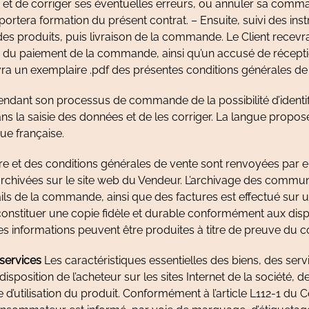
et de corriger ses éventuelles erreurs, ou annuler sa comm
tera formation du présent contrat. – Ensuite, suivi des inst
es produits, puis livraison de la commande. Le Client recevr
ue du paiement de la commande, ainsi qu’un accusé de récep
evra un exemplaire .pdf des présentes conditions générales de
endant son processus de commande de la possibilité d’identif
s la saisie des données et de les corriger. La langue propos
gue française.
fre et des conditions générales de vente sont renvoyées par em
chivées sur le site web du Vendeur. L’archivage des communi
s de la commande, ainsi que des factures est effectué sur un
nstituer une copie fidèle et durable conformément aux dispos
es informations peuvent être produites à titre de preuve du co
 services
Les caractéristiques essentielles des biens, des servi
disposition de l’acheteur sur les sites Internet de la société, 
d’utilisation du produit. Conformément à l’article L112-1 du 