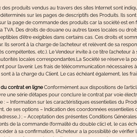
x des produits vendus au travers des sites Internet sont indi
déterminés sur les pages de descriptifs des Produits. Ils son
sur la page de commande des produits car la société est en f
a TVA. Des droits de douane ou autres taxes locales ou droit
ceptibles d’être exigibles dans certains cas. Ces droits et so
 Ils seront à la charge de l’acheteur et relèvent de sa respons
s compétentes, etc.). Le Vendeur invite à ce titre l’acheteur à
torités locales correspondantes.La Société se réserve la pos
t pour l’avenir. Les frais de télécommunication nécessaires à 
 sont à la charge du Client. Le cas échéant également, les frais
 du contrat en ligne
Conformément aux dispositions de l’artic
suivre une série d’étapes pour conclure le contrat par voie éle
: – Information sur les caractéristiques essentielles du Produ
nt, de ses options – Indication des coordonnées essentielles 
l, adresse…) ; – Acceptation des présentes Conditions Générale
ents de la commande (formalité du double clic) et, le cas éch
éder à sa confirmation, l’Acheteur a la possibilité de vérifier l