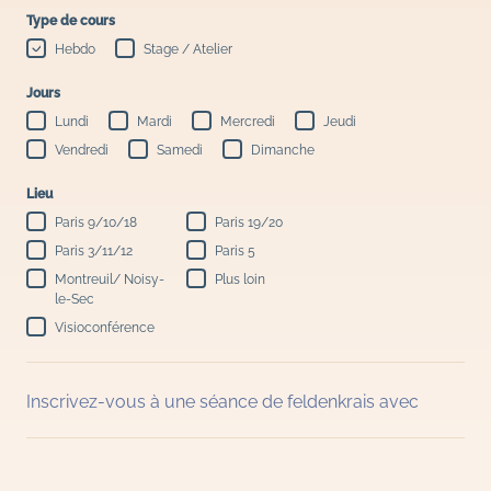
Type de cours
Hebdo
Stage / Atelier
Jours
Lundi
Mardi
Mercredi
Jeudi
Vendredi
Samedi
Dimanche
Lieu
Paris 9/10/18
Paris 19/20
Paris 3/11/12
Paris 5
Montreuil/ Noisy-
Plus loin
le-Sec
Visioconférence
Inscrivez-vous à une séance de feldenkrais avec