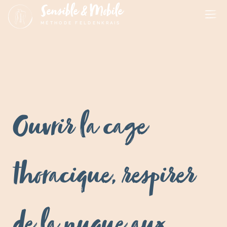
Sensible & Mobile
MÉTHODE FELDENKRAIS
Ouvrir la cage
thoracique, respirer